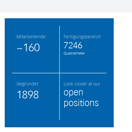
Mitarbeitende
Fertigungsbereich
7246
~160
Quadratmeter
Gegründet
Look closer at our
open
1898
positions